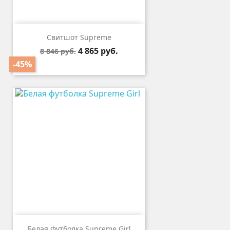
Свитшот Supreme
Базовая
Цена
4 865 руб.
8 846 руб.
цена
-45%
Белая Футболка Supreme Girl