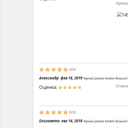
прише
(
5
/
5
)
Александр
фев 18, 2019
Черный рюкзак Kanken большой
Очень
Оценка:
(
5
/
5
)
Елизавета
авг 14, 2018
Черный рюкзак Kanken большой