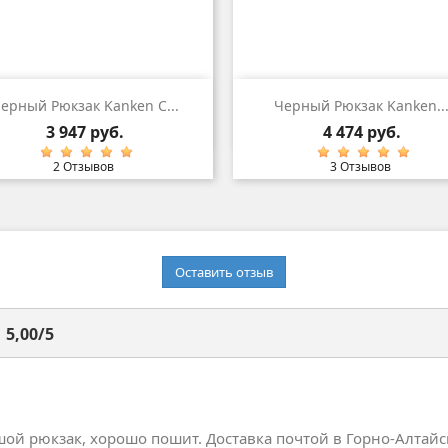
Быстрый просмотр
Быстрый просмот


ерный Рюкзак Kanken С...
Черный Рюкзак Kanken..
Цена
Цена
3 947 руб.
4 474 руб.
2 Отзывов
3 Отзывов
Оставить отзыв
5,00
/
5
ой рюкзак, хорошо пошит. Доставка почтой в Горно-Алтайск