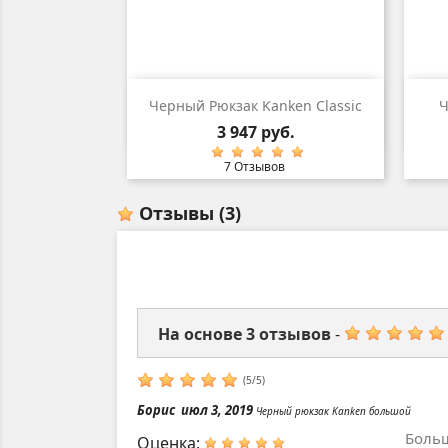
Быстрый просмотр

Черный Рюкзак Kanken Classic
Ч
Цена
3 947 руб.
7 Отзывов
Отзывы
(3)
На основе
3
отзывов
-
(
5
/
5
)
Борис
июл 3, 2019
Черный рюкзак Kanken большой
Больш
Оценка: