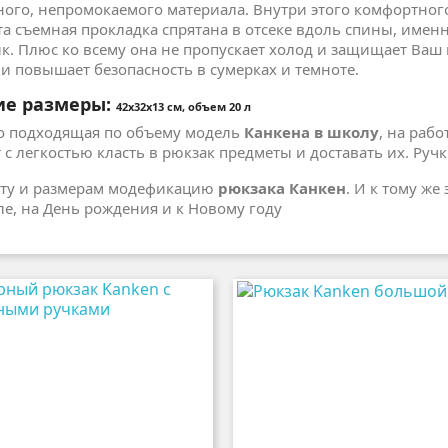
ного, непромокаемого материала. Внутри этого комфортног
Эта съемная прокладка спрятана в отсеке вдоль спины, име
к. Плюс ко всему она не пропускает холод и защищает Ва
 и повышает безопасность в сумерках и темноте.
ие размеры:
42x32х13 с
м, объем 20 л
о подходящая по объему модель
Канкена в школу
, на рабо
с легкостью класть в рюкзак предметы и доставать их. Руч
ету и размерам модефикацию
рюкзака Канкен
. И к тому же
е, на День рождения и к Новому году