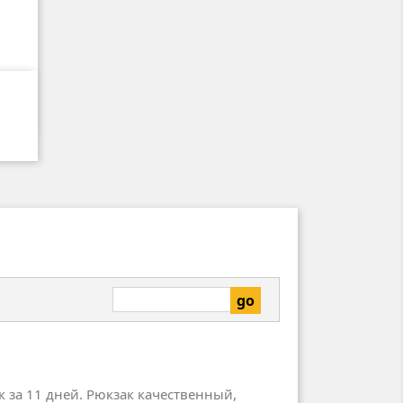
р
.
 за 11 дней. Рюкзак качественный,