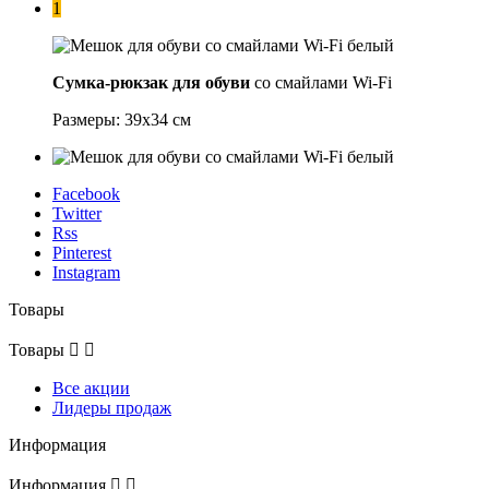
1
Сумка-рюкзак для обуви
со смайлами Wi-Fi
Размеры: 39x34 см
Facebook
Twitter
Rss
Pinterest
Instagram
Товары
Товары


Все акции
Лидеры продаж
Информация
Информация

