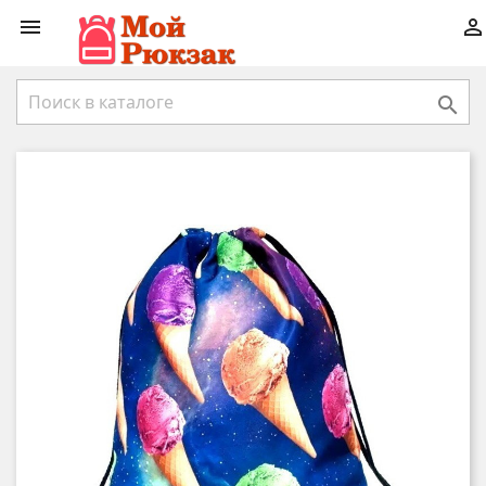


