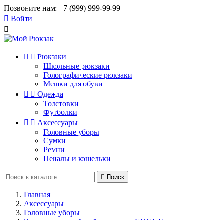
Позвоните нам:
+7 (999) 999-99-99

Войти



Рюкзаки
Школьные рюкзаки
Голографические рюкзаки
Мешки для обуви


Одежда
Толстовки
Футболки


Аксессуары
Головные уборы
Сумки
Ремни
Пеналы и кошельки

Поиск
Главная
Аксессуары
Головные уборы